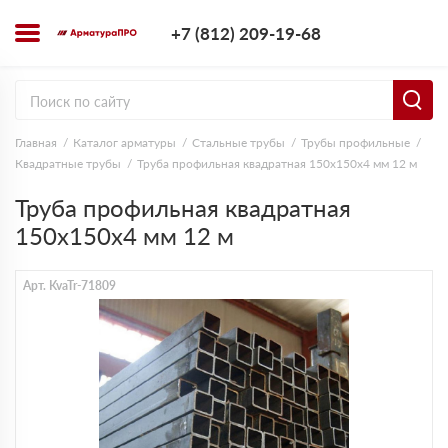
+7 (812) 209-1
+7 (812) 209-19-68
Заказать з
Главная
Каталог арматуры
Стальные трубы
Трубы профильные
Квадратные трубы
Труба профильная квадратная 150х150х4 мм 12 м
Труба профильная квадратная
150х150х4 мм 12 м
Арт. KvaTr-71809