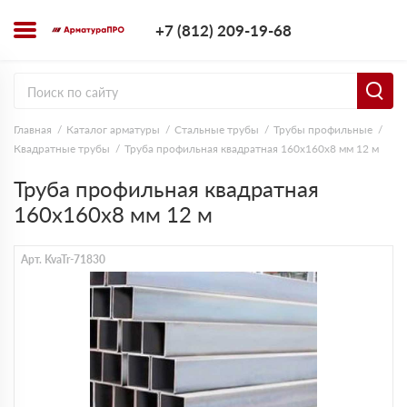
+7 (812) 209-1
+7 (812) 209-19-68
Заказать з
Главная
Каталог арматуры
Стальные трубы
Трубы профильные
Квадратные трубы
Труба профильная квадратная 160х160х8 мм 12 м
Труба профильная квадратная
160х160х8 мм 12 м
Арт. KvaTr-71830