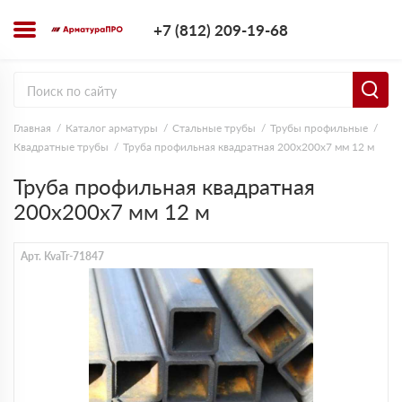
+7 (812) 209-1
+7 (812) 209-19-68
Заказать з
Главная
Каталог арматуры
Стальные трубы
Трубы профильные
Квадратные трубы
Труба профильная квадратная 200х200х7 мм 12 м
Труба профильная квадратная
200х200х7 мм 12 м
Арт. KvaTr-71847