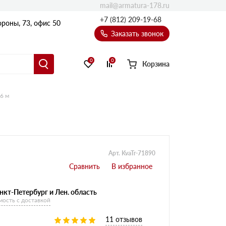
mail@armatura-178.ru
+7 (812) 209-19-68
роны, 73, офис 50
Заказать звонок
0
0
Корзина
6 м
Уголки
Равнополочные уголки
Неравнополочные уголки
Арт. KvaTr-71890
нкт-Петербург и Лен. область
мость с доставкой
11 отзывов