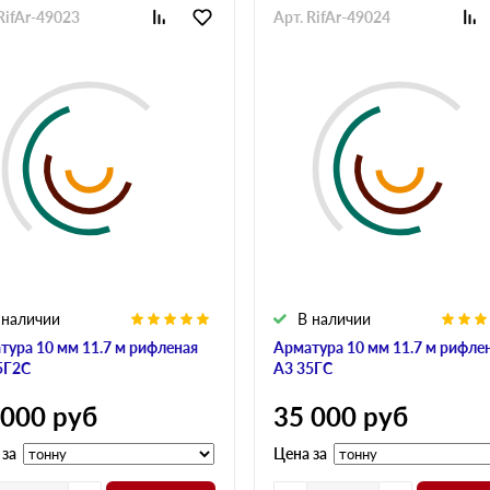
RifAr-49023
Арт. RifAr-49024
 наличии
В наличии
тура 10 мм 11.7 м рифленая
Арматура 10 мм 11.7 м рифле
5Г2С
А3 35ГС
 000
руб
35 000
руб
 за
Цена за