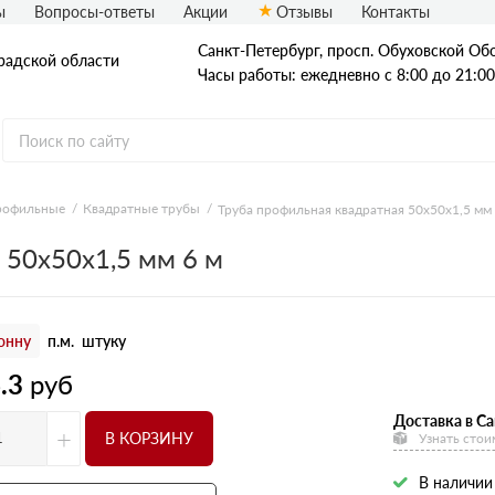
ы
Вопросы-ответы
Акции
Отзывы
Контакты
Санкт-Петербург, просп. Обуховской Обо
радской области
Часы работы: ежедневно с 8:00 до 21:00
рофильные
Квадратные трубы
Труба профильная квадратная 50х50х1,5 мм 
Стальные трубы
 50х50х1,5 мм 6 м
Квадратные трубы
Круглые трубы
онну
п.м.
штуку
Профильные трубы
.3
руб
Доставка в Са
+
В КОРЗИНУ
Узнать стои
В наличии