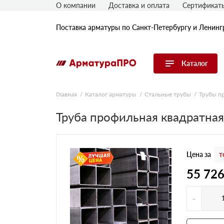
О компании
Доставка и оплата
Сертификат
Поставка арматуры по Санкт-Петербургу и Ленинг
Каталог
Перейти в каталог
Главная
Каталог арматуры
Стальные трубы
Трубы п
Арматура
Труба профильная квадратная
Гладкая арматура
Рифленая арматура
Цена за
т
Катанка
Комплектующие к арматуре
55 726
-