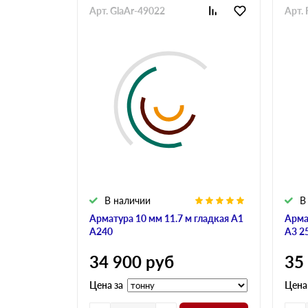
Арт. GlaAr-49022
Арт. 
В наличии
В
Арматура 10 мм 11.7 м гладкая А1
Арма
А240
А3 2
34 900
руб
35
Цена за
Цена