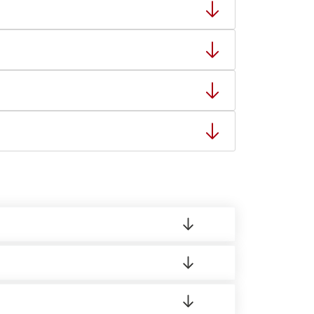
тную накладную.
ает заявку нашему логисту для оценки
ты: с 8:00-21:00.
 материала.