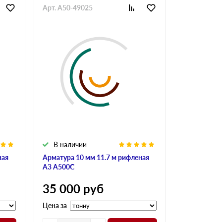
Арт. A50-49025
Арт. GlaAr-
В наличии
В налич
ная
Арматура 10 мм 11.7 м рифленая
Арматура 10
А3 А500С
А240
35 000
руб
34 900
Цена за
Цена за