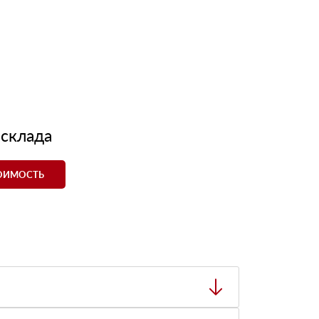
 склада
ТОИМОСТЬ
ный товар был ненадлежащего качества, то Вы