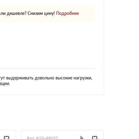
ли дешевле? Снизим цену!
Подробнее
гут выдерживать довольно высокие нагрузки,
ации.
Арт. A50-49025
Арт. GlaAr-