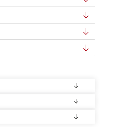
тную накладную.
ает заявку нашему логисту для оценки
ты: с 8:00-21:00.
 материала.