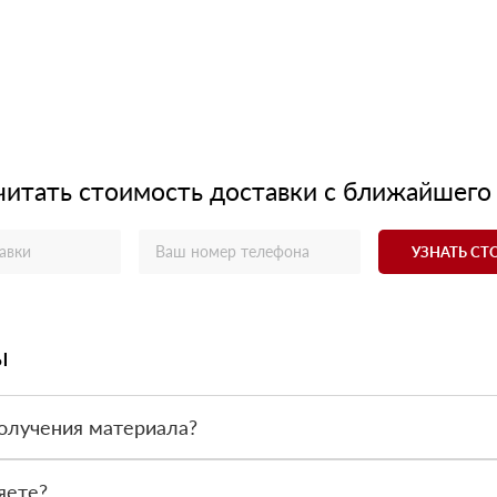
читать стоимость доставки с ближайшего
УЗНАТЬ С
ы
олучения материала?
ас - оплата по факту получения товара. При этом, если доставлен
яете?