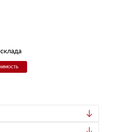
 склада
ТОИМОСТЬ
ный товар был ненадлежащего качества, то Вы