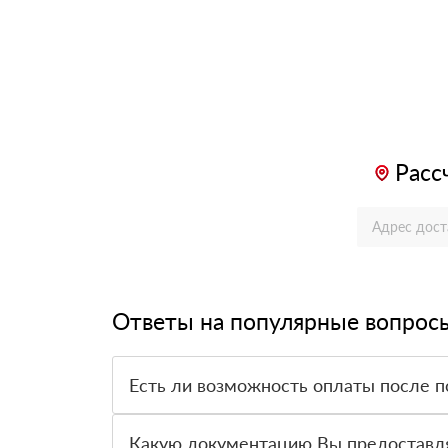
Расс
Ответы на популярные вопрос
Есть ли возможность оплаты после п
Да. Самый распространенный способ оплаты у н
вправе от него отказаться.
Какую документацию Вы предоставл