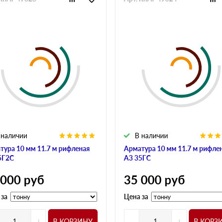
 наличии
В наличии
тура 10 мм 11.7 м рифленая
Арматура 10 мм 11.7 м рифле
5Г2С
А3 35ГС
 000
руб
35 000
руб
 за
Цена за
+
-
+
В КОРЗИНУ
В КОРЗ