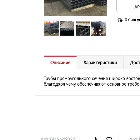
АР
07 авгу
Описание
Характеристики
Дост
Трубы прямоугольного сечения широко востре
благодаря чему обеспечивают основное требо
Арт. GlaAr-49022
Арт. 