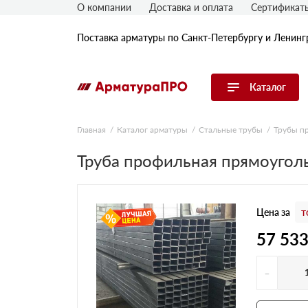
О компании
Доставка и оплата
Сертификат
Поставка арматуры по Санкт-Петербургу и Ленинг
Каталог
Перейти в каталог
Главная
Каталог арматуры
Стальные трубы
Трубы п
Арматура
Труба профильная прямоугол
Гладкая арматура
Рифленая арматура
Цена за
т
Катанка
Комплектующие к арматуре
57 53
-