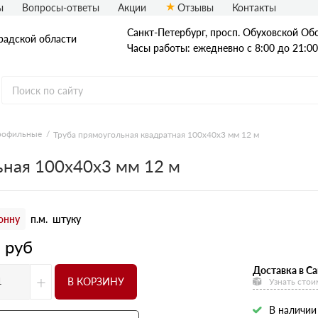
ы
Вопросы-ответы
Акции
Отзывы
Контакты
Санкт-Петербург, просп. Обуховской Обо
радской области
Часы работы: ежедневно с 8:00 до 21:00
рофильные
Труба прямоугольная квадратная 100х40х3 мм 12 м
Стальные трубы
ьная 100х40х3 мм 12 м
Квадратные трубы
Круглые трубы
онну
п.м.
штуку
Профильные трубы
3
руб
Доставка в Са
+
В КОРЗИНУ
Узнать стои
В наличии