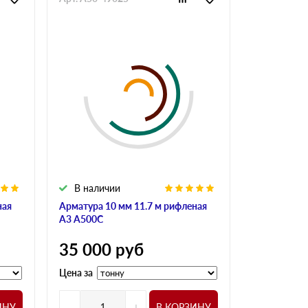
В наличии
В налич
ная
Арматура 10 мм 11.7 м рифленая
Арматура 10
А3 А500С
А240
35 000
руб
34 900
Цена за
Цена за
-
+
-
ИНУ
В КОРЗИНУ