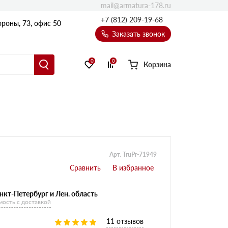
mail@armatura-178.ru
+7 (812) 209-19-68
роны, 73, офис 50
Заказать звонок
0
0
Корзина
Уголки
Равнополочные уголки
Неравнополочные уголки
Арт. TruPr-71949
нкт-Петербург и Лен. область
мость с доставкой
11 отзывов