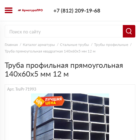
+7 (812) 209-1
+7 (812) 209-19-68
Заказать з
Главная
Каталог арматуры
Стальные трубы
Трубы профильные
Труба прямоугольная квадратная 140х60х5 мм 12 м
Труба профильная прямоугольная
140х60х5 мм 12 м
Арт. TruPr-71993