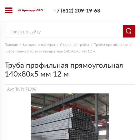
+7 (812) 209-1
+7 (812) 209-19-68
Заказать з
Главная
Каталог арматуры
Стальные трубы
Трубы профильные
Труба прямоугольная квадратная 140х80х5 мм 12 м
Труба профильная прямоугольная
140х80х5 мм 12 м
Арт. TruPr-71996