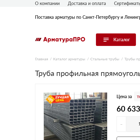
О компании
Доставка и оплата
Сертификат
Поставка арматуры по Санкт-Петербургу и Ленинг
Каталог
Перейти в каталог
Главная
Каталог арматуры
Стальные трубы
Трубы п
Арматура
Труба профильная прямоугол
Гладкая арматура
Рифленая арматура
Цена за
т
Катанка
Комплектующие к арматуре
60 63
-