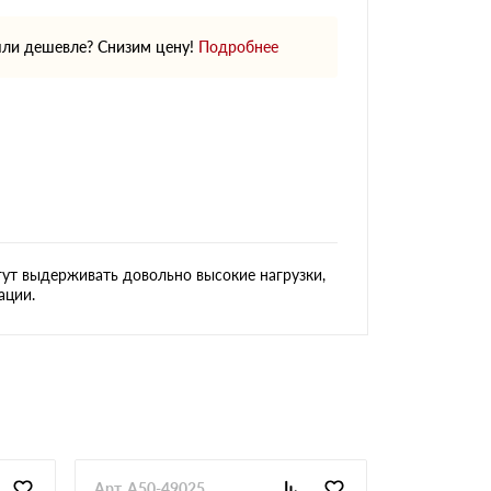
ли дешевле? Снизим цену!
Подробнее
гут выдерживать довольно высокие нагрузки,
ации.
Арт. A50-49025
Арт. GlaAr-