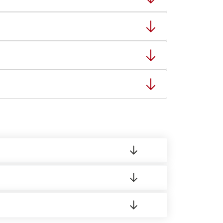
тную накладную.
ает заявку нашему логисту для оценки
ты: с 8:00-21:00.
 материала.