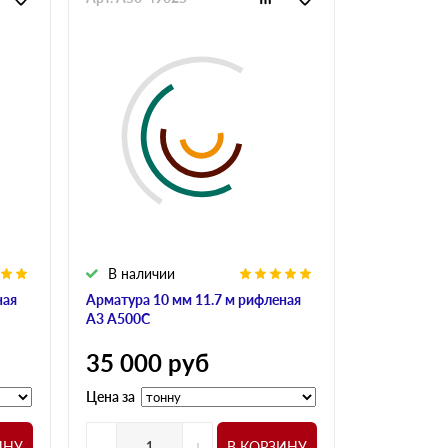
В наличии
В налич
ная
Арматура 10 мм 11.7 м рифленая
Арматура 10
А3 А500С
А240
35 000
руб
34 900
Цена за
Цена за
-
+
-
ИНУ
В КОРЗИНУ