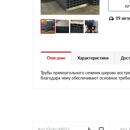
АР
09 авгу
Описание
Характеристики
Дост
Трубы прямоугольного сечения широко востре
благодаря чему обеспечивают основное требо
Арт. GlaAr-49022
Арт. 