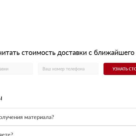
читать стоимость доставки с ближайшего
УЗНАТЬ С
ы
олучения материала?
ас - оплата по факту получения товара. При этом, если доставлен
яете?