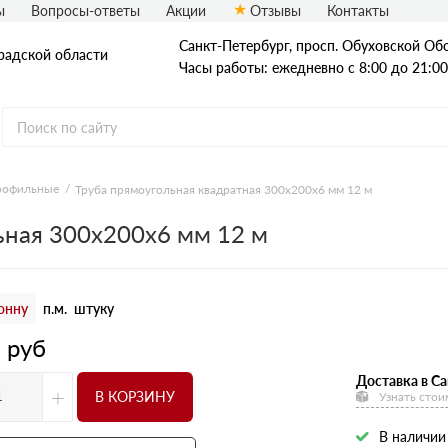
ы
Вопросы-ответы
Акции
Отзывы
Контакты
Санкт-Петербург, просп. Обуховской Обо
радской области
Часы работы: ежедневно с 8:00 до 21:00
рофильные
Труба прямоугольная квадратная 300х200х6 мм 12 м
Стальные трубы
ьная 300х200х6 мм 12 м
Квадратные трубы
Круглые трубы
онну
п.м.
штуку
Профильные трубы
3
руб
Доставка в Са
+
В КОРЗИНУ
Узнать стои
В наличии