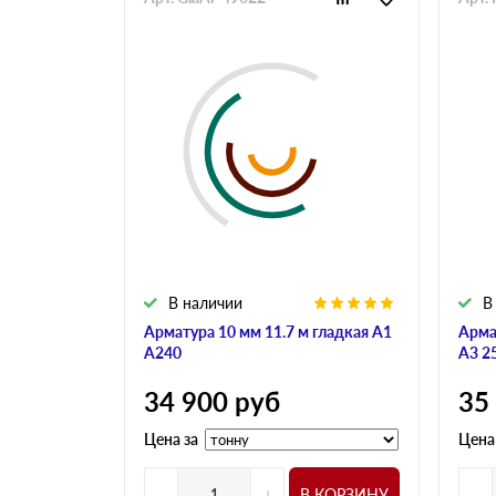
В наличии
В
Арматура 10 мм 11.7 м гладкая А1
Арма
А240
А3 2
34 900
руб
35
Цена за
Цена
-
+
-
В КОРЗИНУ