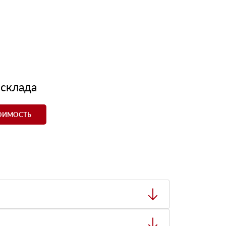
 склада
ТОИМОСТЬ
ный товар был ненадлежащего качества, то Вы