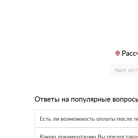
Расс
Ответы на популярные вопрос
Есть ли возможность оплаты после п
Да. Самый распространенный способ оплаты у н
вправе от него отказаться.
Какую документацию Вы предоставл