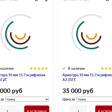
 наличии
В наличии
тура 10 мм 11.7 м рифленая
Арматура 10 мм 11.7 м рифле
5Г2С
А3 35ГС
 000
руб
35 000
руб
 за
Цена за
+
-
+
В КОРЗИНУ
В КОРЗ