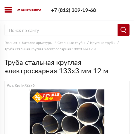
+7 (812) 209-1
+7 (812) 209-19-68
Заказать з
Главная
Каталог арматуры
Стальные трубы
Круглые трубы
Труба стальная круглая электросварная 133х3 мм 12 м
Труба стальная круглая
электросварная 133х3 мм 12 м
Арт. KruTr-72276