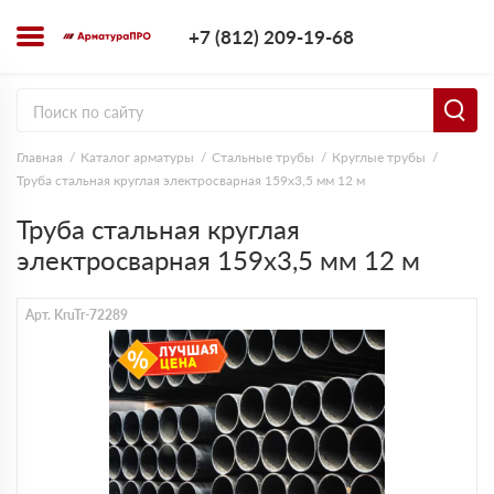
+7 (812) 209-1
+7 (812) 209-19-68
Заказать з
Главная
Каталог арматуры
Стальные трубы
Круглые трубы
Труба стальная круглая электросварная 159х3,5 мм 12 м
Труба стальная круглая
электросварная 159х3,5 мм 12 м
Арт. KruTr-72289