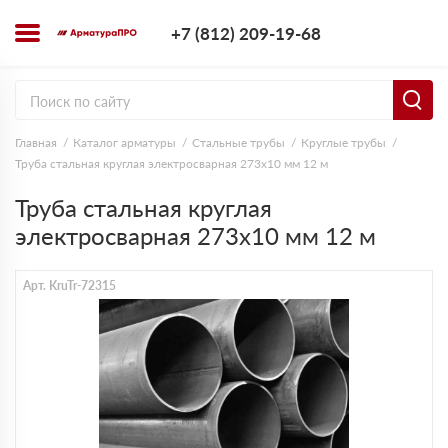
+7 (812) 209-1
+7 (812) 209-19-68
Заказать з
Главная
Каталог арматуры
Стальные трубы
Круглые трубы
Труба стальная круглая электросварная 273х10 мм 12 м
Труба стальная круглая
электросварная 273х10 мм 12 м
Арт. KruTr-72315