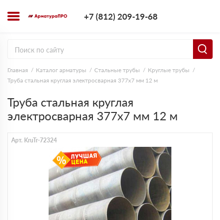
+7 (812) 209-1
+7 (812) 209-19-68
Заказать з
Главная
Каталог арматуры
Стальные трубы
Круглые трубы
Труба стальная круглая электросварная 377х7 мм 12 м
Труба стальная круглая
электросварная 377х7 мм 12 м
Арт. KruTr-72324