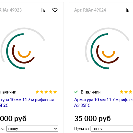
RifAr-49023
Арт. RifAr-49024
 наличии
В наличии
тура 10 мм 11.7 м рифленая
Арматура 10 мм 11.7 м рифле
5Г2С
А3 35ГС
 000
руб
35 000
руб
 за
Цена за