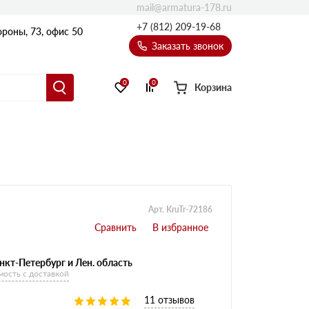
mail@armatura-178.ru
+7 (812) 209-19-68
роны, 73, офис 50
Заказать звонок
0
0
Корзина
Уголки
Равнополочные уголки
Неравнополочные уголки
Арт. KruTr-72186
нкт-Петербург и Лен. область
мость с доставкой
11 отзывов