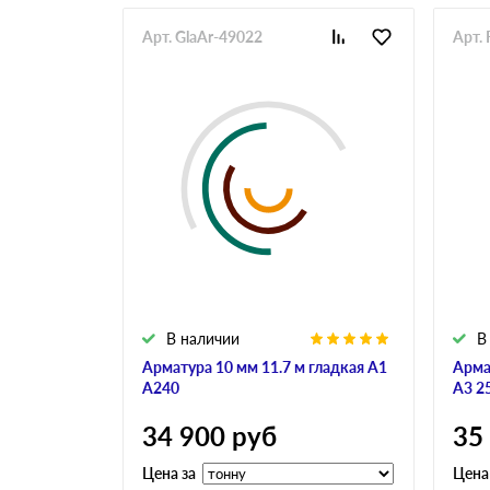
Арт. GlaAr-49022
Арт. 
В наличии
В
Арматура 10 мм 11.7 м гладкая А1
Арма
А240
А3 2
34 900
руб
35
Цена за
Цена