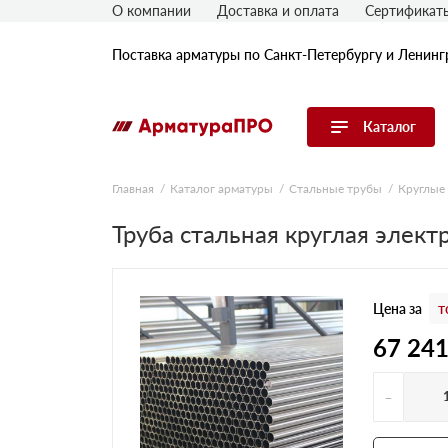
О компании
Доставка и оплата
Сертификат
Поставка арматуры по Санкт-Петербургу и Ленинг
Каталог
Перейти в каталог
Главная
Каталог арматуры
Стальные трубы
Круглые
Арматура
Труба стальная круглая элект
Гладкая арматура
Рифленая арматура
Цена за
т
Катанка
Комплектующие к арматуре
67 241
-