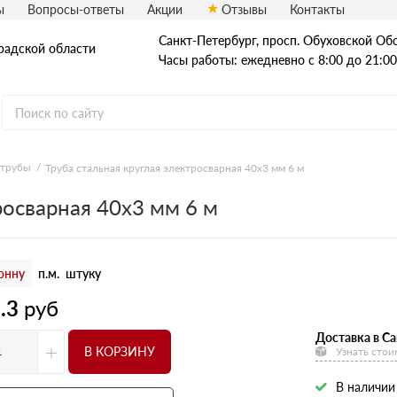
ы
Вопросы-ответы
Акции
Отзывы
Контакты
Санкт-Петербург, просп. Обуховской Обо
радской области
Часы работы: ежедневно с 8:00 до 21:00
 трубы
Труба стальная круглая электросварная 40х3 мм 6 м
Стальные трубы
росварная 40х3 мм 6 м
Квадратные трубы
Круглые трубы
онну
п.м.
штуку
Профильные трубы
.3
руб
Доставка в Са
+
В КОРЗИНУ
Узнать стои
В наличии