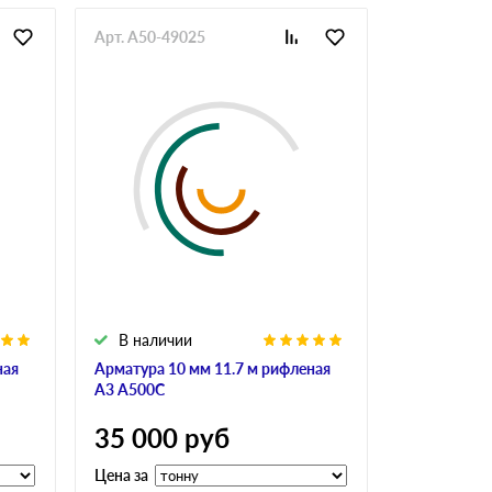
Арт. A50-49025
Арт. GlaAr-
В наличии
В налич
ная
Арматура 10 мм 11.7 м рифленая
Арматура 10
А3 А500С
А240
35 000
руб
34 900
Цена за
Цена за