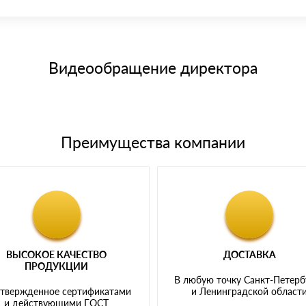
иема материала после проверки качества и количества заказанного
15 и не более 19 символов
е номенклатуру товара, количество. После оплаты осуществляется 
щим банковским картам
Видеообращение директора
Преимущества компании
ВЫСОКОЕ КАЧЕСТВО
ДОСТАВКА
ПРОДУКЦИИ
В любую точку Санкт-Петерб
твержденное сертификатами
и Ленинградской област
и действующими ГОСТ