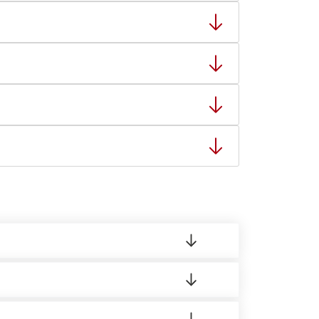
ный товар был ненадлежащего качества, то Вы
тную накладную.
ает заявку нашему логисту для оценки
ты: с 8:00-21:00.