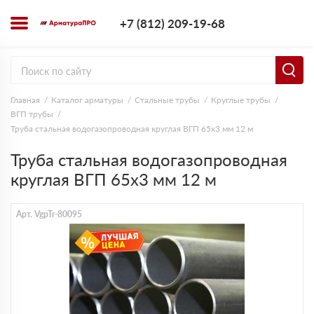
+7 (812) 209-1
+7 (812) 209-19-68
Заказать з
Главная
Каталог арматуры
Стальные трубы
Круглые трубы
ВГП трубы
Труба стальная водогазопроводная круглая ВГП 65х3 мм 12 м
Труба стальная водогазопроводная
круглая ВГП 65х3 мм 12 м
Арт. VgpTr-80095