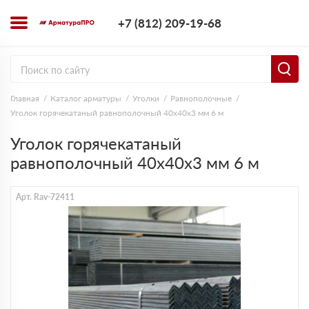
+7 (812) 209-1
+7 (812) 209-19-68
Заказать з
Главная
Каталог арматуры
Уголки
Равнополочные
Уголок горячекатаный равнополочный 40х40х3 мм 6 м
Уголок горячекатаный
равнополочный 40х40х3 мм 6 м
Арт. Rav-72411