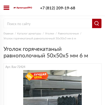
+7 (812) 209-1
+7 (812) 209-19-68
Заказать з
Главная
Каталог арматуры
Уголки
Равнополочные
Уголок горячекатаный равнополочный 50х50х5 мм 6 м
Уголок горячекатаный
равнополочный 50х50х5 мм 6 м
Арт. Rav-72424