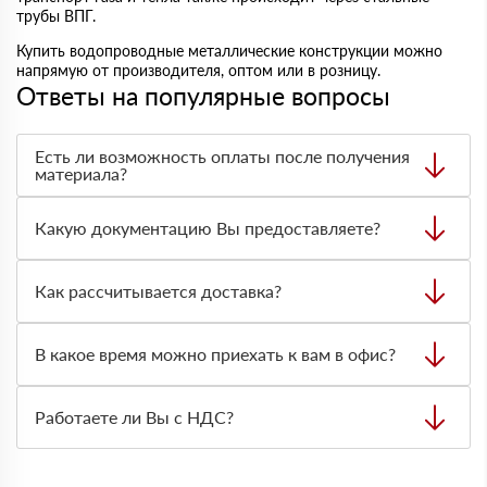
трубы ВПГ.
Купить водопроводные металлические конструкции можно
напрямую от производителя, оптом или в розницу.
Ответы на популярные вопросы
Есть ли возможность оплаты после получения
материала?
Да. Самый распространенный способ оплаты у нас -
оплата по факту получения товара. При этом, если
Какую документацию Вы предоставляете?
доставленный товар был ненадлежащего качества, то
Вы вправе от него отказаться.
С каждой товарной позицией мы предоставляем все
сертификаты и паспорта качества, а также товарно-
Как рассчитывается доставка?
транспортную накладную.
После оформления заявки с Вами свяжется
персональный менеджер для уточнения деталей заказа.
В какое время можно приехать к вам в офис?
Далее он передает заявку нашему логисту для оценки
стоимости и сроков доставки, которые впоследствии и
Вы можете приехать к нам в офис по адресу: Санкт-
оглашаются заказчику.
Петербург, просп. Обуховской Обороны, 73, офис 50
Работаете ли Вы с НДС?
Режим работы: с 8:00-21:00.
Да, мы работаем с НДС 20% — то есть на общей
системе налогообложения.